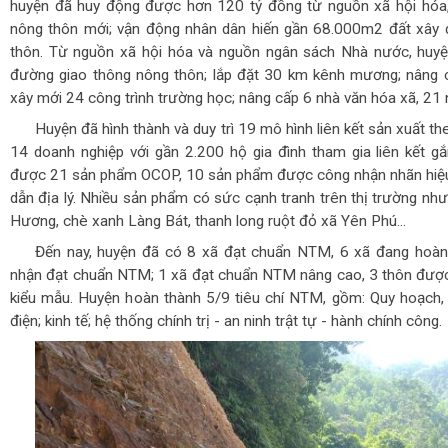
huyện đã huy động được hơn 120 tỷ đồng từ nguồn xã hội hó
nông thôn mới; vận động nhân dân hiến gần 68.000m2 đất xây 
thôn. Từ nguồn xã hội hóa và nguồn ngân sách Nhà nước, huyệ
đường giao thông nông thôn; lắp đặt 30 km kênh mương; nâng cấp
xây mới 24 công trình trường học; nâng cấp 6 nhà văn hóa xã, 21 n
Huyện đã hình thành và duy trì 19 mô hình liên kết sản xuất th
14 doanh nghiệp với gần 2.200 hộ gia đình tham gia liên kết gắ
được 21 sản phẩm OCOP, 10 sản phẩm được công nhận nhãn hiệu
dẫn địa lý. Nhiều sản phẩm có sức cạnh tranh trên thị trường n
Hương, chè xanh Làng Bát, thanh long ruột đỏ xã Yên Phú...
Đến nay, huyện đã có 8 xã đạt chuẩn NTM, 6 xã đang hoàn 
nhận đạt chuẩn NTM; 1 xã đạt chuẩn NTM nâng cao, 3 thôn đượ
kiểu mẫu. Huyện hoàn thành 5/9 tiêu chí NTM, gồm: Quy hoạch, th
điện; kinh tế; hệ thống chính trị - an ninh trật tự - hành chính công.