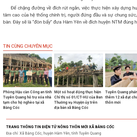
Để chặng đường về đích rút ngắn, việc thực hiện xây dựng 
tâm cao của hệ thống chính trị, người đứng đầu và sự chung sức,
bàn. Đây sẽ là “đòn bẩy” đưa Hàm Yên về đích huyện NTM đúng h
TIN CÙNG CHUYÊN MỤC
Phòng Hậu cần Công an tỉnh
Một số hoạt động thực hiện
Tuyên Quang phấn
Tuyên Quang hỗ trợ xóa nhà
Chỉ thị số 01/CT-HU của Ban
thêm 12 xã đạt ch
tạm cho hộ nghèo tại xã
Thường vụ Huyện ủy trên
thôn mới
Bằng Cốc
địa bàn xã Bằng Cốc
TRANG THÔNG TIN ĐIỆN TỬ NÔNG THÔN MỚI XÃ BẰNG CỐC
Địa chỉ: Xã Bằng Cốc, huyện Hàm Yên, tỉnh Tuyên Quang