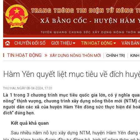
CHUYỂN ĐỔI SỐ
GIỚI THIỆU
TIN HOẠT ĐỘNG
VĂN BẢN
TIN HOẠT ĐỘNG
XÂY DỰNG NÔNG THÔN MỚI
CHÍNH TRỊ
KINH
Hàm Yên quyết liệt mục tiêu về đích hu
THỨ HAI, NGÀY 08-04-2024, 17:01
Là 1 trong 3 chương trình mục tiêu quốc gia lớn, có ý nghĩa q
nông” thịnh vượng, chương trình xây dựng nông thôn mới (NTM) đ
người dân các xã của huyện Hàm Yên đồng sức thực hiện để hoàn
đích” đúng hẹn.
Kết quả khả quan
Sau nhiều năm nỗ lực xây dựng NTM, huyện Hàm Yên đang d