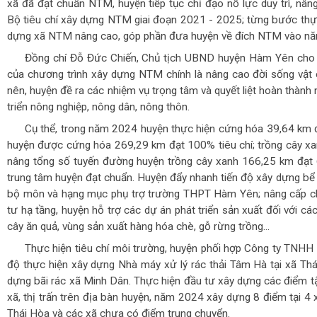
xã đã đạt chuẩn NTM, huyện tiếp tục chỉ đạo nỗ lực duy trì, nân
Bộ tiêu chí xây dựng NTM giai đoạn 2021 - 2025; từng bước thự
dựng xã NTM nâng cao, góp phần đưa huyện về đích NTM vào n
Đồng chí Đỗ Đức Chiến, Chủ tịch UBND huyện Hàm Yên cho b
của chương trình xây dựng NTM chính là nâng cao đời sống vật c
nên, huyện đề ra các nhiệm vụ trọng tâm và quyết liệt hoàn thàn
triển nông nghiệp, nông dân, nông thôn.
Cụ thể, trong năm 2024 huyện thực hiện cứng hóa 39,64 km
huyện được cứng hóa 269,29 km đạt 100% tiêu chí; trồng cây x
nâng tổng số tuyến đường huyện trồng cây xanh 166,25 km đạt 
trung tâm huyện đạt chuẩn. Huyện đẩy nhanh tiến độ xây dựng bể 
bộ môn và hạng mục phụ trợ trường THPT Hàm Yên; nâng cấp ch
tư hạ tầng, huyện hỗ trợ các dự án phát triển sản xuất đối với 
cây ăn quả, vùng sản xuất hàng hóa chè, gỗ rừng trồng...
Thực hiện tiêu chí môi trường, huyện phối hợp Công ty TNHH
độ thực hiện xây dựng Nhà máy xử lý rác thải Tâm Hà tại xã Thá
dựng bãi rác xã Minh Dân. Thực hiện đầu tư xây dựng các điểm tập
xã, thị trấn trên địa bàn huyện, năm 2024 xây dựng 8 điểm tại 4
Thái Hòa và các xã chưa có điểm trung chuyển.