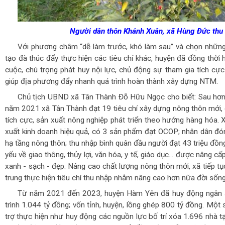
Người dân thôn Khánh Xuân, xã Hùng Đức thu h
Với phương châm “dễ làm trước, khó làm sau” và chọn những 
tạo đà thúc đẩy thực hiện các tiêu chí khác, huyện đã đồng thời 
cuộc, chú trọng phát huy nội lực, chủ động sự tham gia tích c
giúp địa phương đẩy nhanh quá trình hoàn thành xây dựng NTM.
Chủ tịch UBND xã Tân Thành Đỗ Hữu Ngọc cho biết: Sau hơn
năm 2021 xã Tân Thành đạt 19 tiêu chí xây dựng nông thôn mới, 
tích cực, sản xuất nông nghiệp phát triển theo hướng hàng hóa. 
xuất kinh doanh hiệu quả, có 3 sản phẩm đạt OCOP; nhân dân đó
hạ tầng nông thôn; thu nhập bình quân đầu người đạt 43 triệu đồn
yếu về giao thông, thủy lợi, văn hóa, y tế, giáo dục... được nâng c
xanh - sạch - đẹp. Nâng cao chất lượng nông thôn mới, xã tiếp tục
trung thực hiện tiêu chí thu nhập nhằm nâng cao hơn nữa đời sống 
Từ năm 2021 đến 2023, huyện Hàm Yên đã huy động ngân 
trình 1.044 tỷ đồng; vốn tỉnh, huyện, lồng ghép 800 tỷ đồng. Một
trợ thực hiện như huy động các nguồn lực bố trí xóa 1.696 nhà 